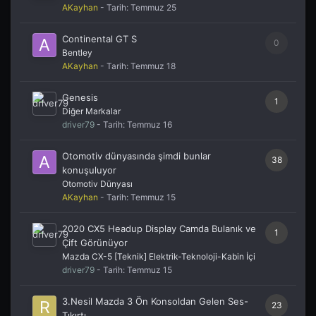
AKayhan
- Tarih:
Temmuz 25
Continental GT S
0
Bentley
AKayhan
- Tarih:
Temmuz 18
Genesis
1
Diğer Markalar
driver79
- Tarih:
Temmuz 16
Otomotiv dünyasında şimdi bunlar
38
konuşuluyor
Otomotiv Dünyası
AKayhan
- Tarih:
Temmuz 15
2020 CX5 Headup Display Camda Bulanık ve
1
Çift Görünüyor
Mazda CX-5 [Teknik] Elektrik-Teknoloji-Kabin İçi
driver79
- Tarih:
Temmuz 15
3.Nesil Mazda 3 Ön Konsoldan Gelen Ses-
23
Tıkırtı