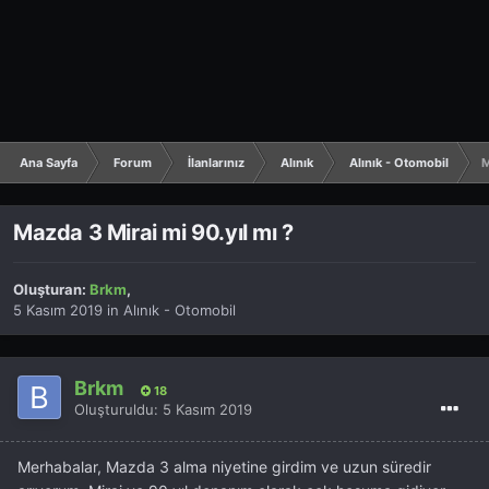
Ana Sayfa
Forum
İlanlarınız
Alınık
Alınık - Otomobil
M
Mazda 3 Mirai mi 90.yıl mı ?
Oluşturan:
Brkm
,
5 Kasım 2019
in
Alınık - Otomobil
Brkm
18
Oluşturuldu:
5 Kasım 2019
Merhabalar, Mazda 3 alma niyetine girdim ve uzun süredir