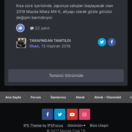
Kısa süre içerisinde Japonya satışları başlayacak olan
2019 Mazda Miata MX-5, altyapı olarak gözle görülür
değişim barındırıyor.
22 yanıt
TARAFINDAN TANITILDI
İlhan
,
13 Haziran 2018
Tümünü Görüntüle
Ana Sayfa
Forum
İlanlarınız
Alınık
Alınık - Otomobil
M
Facebook
Twitter
YouTube
Instagram
IPS Theme
by
IPSFocus
Görünüm
Bize Ulaşın
© 2017 Mazda Club TR