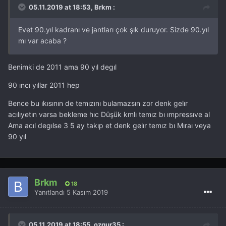
05.11.2019 at 18:53, Brkm :
Evet 90.yıl kadranı ve jantları çok şık duruyor. Sizde 90.yıl
mı var acaba ?
Benimki de 2011 ama 90 yıl degıl
90 ıncı yıllar 2011 hep
Bence bu ıkısının de temızını bulamazsın zor denk gelır
acılıyetın varsa bekleme hıc Düşük kmlı temız bı ımpressıve al
Ama acıl degılse 3 5 ay takıp et denk gelır temız bı Mıraı veya
90 yıl
Brkm
18
Yanıtlandı
5 Kasım 2019
05.11.2019 at 18:55, ozgur35 :