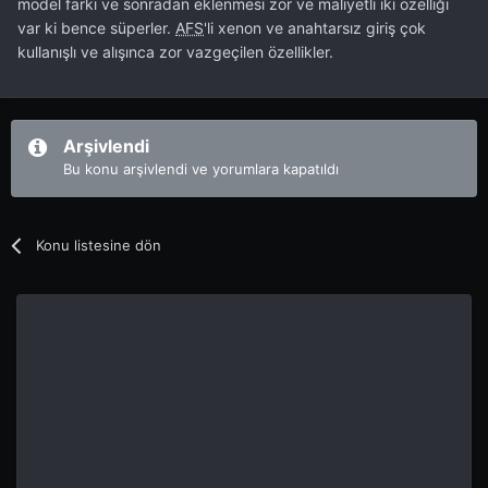
model farkı ve sonradan eklenmesi zor ve maliyetli iki özelliği
var ki bence süperler.
AFS
'li xenon ve anahtarsız giriş çok
kullanışlı ve alışınca zor vazgeçilen özellikler.
Arşivlendi
Bu konu arşivlendi ve yorumlara kapatıldı
Konu listesine dön