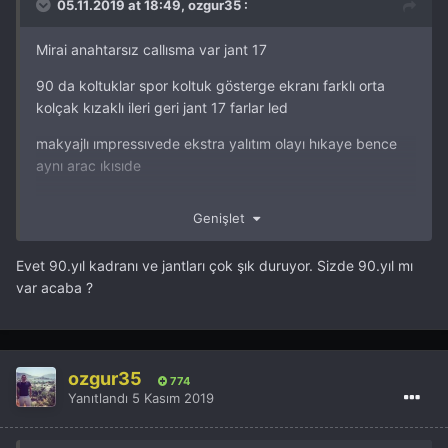
05.11.2019 at 18:49, ozgur35 :
Mirai anahtarsız callısma var jant 17
90 da koltuklar spor koltuk gösterge ekranı farklı orta
kolçak kızaklı ileri geri jant 17 farlar led
makyajlı ımpressıvede ekstra yalıtım olayı hıkaye bence
aynı arac ıkısıde
Ben olsam 90 yıl arardım
Genişlet
Evet 90.yıl kadranı ve jantları çok şık duruyor. Sizde 90.yıl mı
var acaba ?
ozgur35
774
Yanıtlandı
5 Kasım 2019