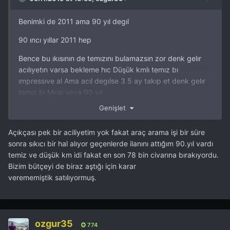
Benimki de 2011 ama 90 yıl degıl
90 ıncı yıllar 2011 hep
Bence bu ıkısının de temızını bulamazsın zor denk gelır
acılıyetın varsa bekleme hıc Düşük kmlı temız bı
ımpressıve al Ama acıl degılse 3 5 ay takıp et denk gelır
temız bı Mıraı veya 90 yıl
Genişlet
Açıkçası pek bir aciliyetim yok fakat araç arama işi bir süre
sonra sıkıcı bir hal alıyor geçenlerde ilanını attığım 90.yıl vardı
temiz ve düşük km idi fakat en son 78 bin civarına bırakıyordu.
Bizim bütçeyi de biraz aştığı için karar
verememiştik satılıyormuş.
ozgur35
774