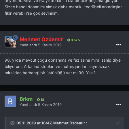
arıyorum. Mirai ve 90.yıl donanım olarak çok hoşuma gidiyor.
Sizce hangi donanımı almak daha mantıklı tecrübeli arkadaşlar
fikir verebilirse çok sevinirim.
Mehmet Özdemir
3.575
Yanıtlandı
5 Kasım 2019
90. yılda mevcut çoğu donanıma ve fazlasına mirai sahip diye
biliyorum. Arka led stopları ve müthiş jantları saymazsak
mirai'den herhangi bir üstünlüğü var mı 90. Yılın?
Brkm
18
Yanıtlandı
5 Kasım 2019
05.11.2019 at 16:47, Mehmet Özdemir :