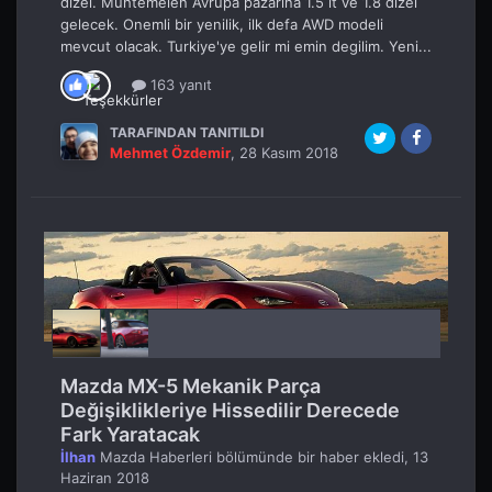
dizel. Muhtemelen Avrupa pazarina 1.5 lt ve 1.8 dizel
gelecek. Onemli bir yenilik, ilk defa AWD modeli
mevcut olacak. Turkiye'ye gelir mi emin degilim. Yeni...
163 yanıt
TARAFINDAN TANITILDI
Mehmet Özdemir
,
28 Kasım 2018
Mazda MX-5 Mekanik Parça
Değişiklikleriye Hissedilir Derecede
Fark Yaratacak
İlhan
Mazda Haberleri
bölümünde bir haber ekledi,
13
Haziran 2018