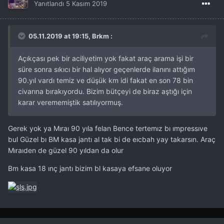
Yanıtlandı
5 Kasım 2019
05.11.2019 at 19:15, Brkm :
Açıkçası pek bir aciliyetim yok fakat araç arama işi bir
süre sonra sıkıcı bir hal alıyor geçenlerde ilanını attığım
90.yıl vardı temiz ve düşük km idi fakat en son 78 bin
civarına bırakıyordu. Bizim bütçeyi de biraz aştığı için
karar verememiştik satılıyormuş.
Gerek yok ya Mıraı 90 yıla felan Bence tertemız bı ımpressıve
bul Güzel bı BM kasa jantı al tak bi de eıcbah yay takarsın. Araç
Mıraıden de güzel 90 yıldan da olur
Bm kasa 18 ınç jantı bizim bl kasaya efsane oluyor