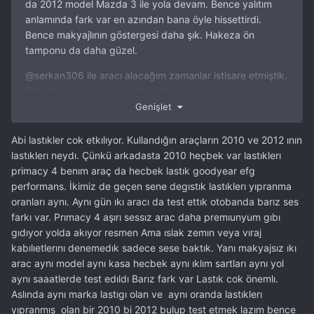
da 2012 model Mazda 3 ile yola devam. Bence yalıtım
anlamında fark var en azından bana öyle hissettirdi.
Bence makyajlının göstergesi daha şık. Hakeza ön
tamponu da daha güzel.
@serkan306
ile aracı alacağım zamanlar istişare etmiştik.
Etiketliyorum, gördüğünde katkıda bulunacaktır.
Genişlet
Abi lastıkler cok etkılıyor. Kullandığın araçların 2010 ve 2012 ının
lastıklerı neydı. Çünkü arkadasta 2010 heçbek var lastıklerı
primacy 4 benım araç da hecbek lastık goodyear efg
performans. İkimiz de geçen sene degıstık lastıklerı yıpranma
oranları aynı. Aynı gün ıkı aracı da test ettık otobanda barız ses
farkı var. Prımacy 4 aşırı sessız arac daha premıunyum gıbı
gıdıyor yolda akıyor resmen Ama ıslak zemın veya vıraj
kabılıetlerını denemedık sadece sese baktık. Yanı makyajsız ıkı
arac aynı model aynı kasa hecbek aynı ıklım sartları aynı yol
aynı saaatlerde test edıldı Barız fark var Lastık cok önemlı.
Aslında aynı marka lastıgı olan ve aynı oranda lastıklerı
yıpranmış olan bir 2010 bi 2012 bulup test etmek lazım bence