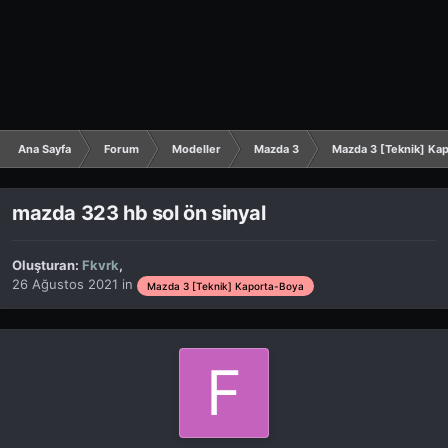
Ana Sayfa
Forum
Modeller
Mazda 3
Mazda 3 [Teknik] Ka
mazda 323 hb sol ön sinyal
Oluşturan:
Fkvrk
,
26 Ağustos 2021
in
Mazda 3 [Teknik] Kaporta-Boya