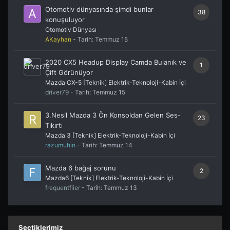
Otomotiv dünyasında şimdi bunlar
38
konuşuluyor
Otomotiv Dünyası
AKayhan
- Tarih:
Temmuz 15
2020 CX5 Headup Display Camda Bulanık ve
1
Çift Görünüyor
Mazda CX-5 [Teknik] Elektrik-Teknoloji-Kabin İçi
driver79
- Tarih:
Temmuz 15
3.Nesil Mazda 3 Ön Konsoldan Gelen Ses-
23
Tıkırtı
Mazda 3 [Teknik] Elektrik-Teknoloji-Kabin İçi
razumuhin
- Tarih:
Temmuz 14
Mazda 6 bağaj sorunu
2
Mazda6 [Teknik] Elektrik-Teknoloji-Kabin İçi
frequentflier
- Tarih:
Temmuz 13
Seçtiklerimiz