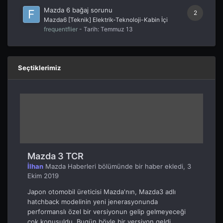
Mazda 6 bağaj sorunu
2
Mazda6 [Teknik] Elektrik-Teknoloji-Kabin İçi
frequentflier
- Tarih:
Temmuz 13
Seçtiklerimiz
Mazda 3 TCR
İlhan
Mazda Haberleri
bölümünde bir haber ekledi,
3
Ekim 2019
Japon otomobil üreticisi Mazda'nın, Mazda3 adlı
hatchback modelinin yeni jenerasyonunda
performanslı özel bir versiyonun gelip gelmeyeceği
çok konuşuldu. Bugün böyle bir versiyon geldi...