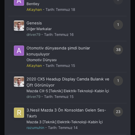
Bentley
AKayhan
- Tarih:
Temmuz 18
Genesis
1
Diğer Markalar
driver79
- Tarih:
Temmuz 16
Otomotiv dünyasında şimdi bunlar
38
konuşuluyor
Otomotiv Dünyası
AKayhan
- Tarih:
Temmuz 15
2020 CX5 Headup Display Camda Bulanık ve
1
Çift Görünüyor
Mazda CX-5 [Teknik] Elektrik-Teknoloji-Kabin İçi
driver79
- Tarih:
Temmuz 15
3.Nesil Mazda 3 Ön Konsoldan Gelen Ses-
23
Tıkırtı
Mazda 3 [Teknik] Elektrik-Teknoloji-Kabin İçi
razumuhin
- Tarih:
Temmuz 14