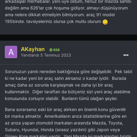
arkadaşlar merhabalar. yeni üye oldum, henüz bir mazda sahibi
değilim ama 626'lar çok hoşuma gidiyor. almayı düşünüyorum
ama nelere dikkat etmeliyim bilmiyorum. araç 91 model
195binde. tavsiyeleriniz olursa çok mutlu olurum
AKayhan
658
Yanıtlandı
5 Temmuz 2023
Sorunuzun yanıtı nereden baktığınıza göre değişebilir. Pek tabii
ki ne kadar yeni bir araç satın alırsanız o kadar iyidir. Burada
amaç daha az sorunla karşılaşmak ve daha iyi bir araç
kullanmaktır. Diğer taraftan da bütçeniz sizi yeni araç alabilme
konusunda zorluyor olabilir. Bunların tümü olağan şeyler.
Bana sorarsanız eski bir araç alırken en önemli konu güvenilir
bir marka almaktır. Amerikalıların arıza istatistiklerine göre en
az arıza yapan otomobil markaları arasında Mazda, Toyota,
Subaru, Hyundai, Honda (sırasız yazdım) gibi Japon veya
Güney Kore markaları vardır. Yani Mazda iyi markalardan biridir.