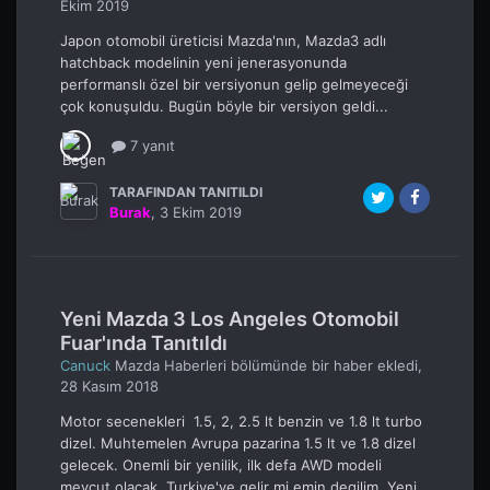
Ekim 2019
Japon otomobil üreticisi Mazda'nın, Mazda3 adlı
hatchback modelinin yeni jenerasyonunda
performanslı özel bir versiyonun gelip gelmeyeceği
çok konuşuldu. Bugün böyle bir versiyon geldi...
7 yanıt
TARAFINDAN TANITILDI
Burak
,
3 Ekim 2019
Yeni Mazda 3 Los Angeles Otomobil
Fuar'ında Tanıtıldı
Canuck
Mazda Haberleri
bölümünde bir haber ekledi,
28 Kasım 2018
Motor secenekleri 1.5, 2, 2.5 lt benzin ve 1.8 lt turbo
dizel. Muhtemelen Avrupa pazarina 1.5 lt ve 1.8 dizel
gelecek. Onemli bir yenilik, ilk defa AWD modeli
mevcut olacak. Turkiye'ye gelir mi emin degilim. Yeni...