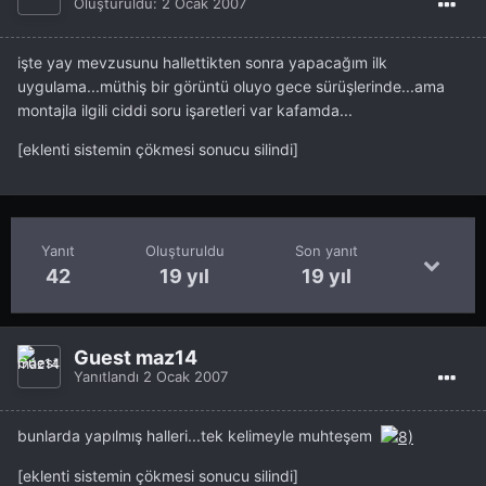
Oluşturuldu:
2 Ocak 2007
işte yay mevzusunu hallettikten sonra yapacağım ilk
uygulama...müthiş bir görüntü oluyo gece sürüşlerinde...ama
montajla ilgili ciddi soru işaretleri var kafamda...
[eklenti sistemin çökmesi sonucu silindi]
Yanıt
Oluşturuldu
Son yanıt
42
19 yıl
19 yıl
Guest maz14
Yanıtlandı
2 Ocak 2007
bunlarda yapılmış halleri...tek kelimeyle muhteşem
[eklenti sistemin çökmesi sonucu silindi]