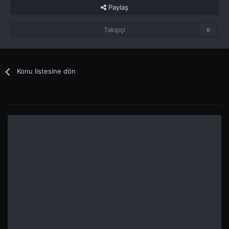
Paylaş
Takipçi
0
Konu listesine dön