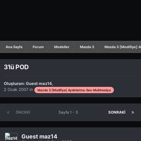
Ana Sayfa
Forum
Modeller
Mazda 3
Mazda 3 [Modifiye] 
3'lü POD
Oluşturan:
Guest maz14
,
2 Ocak 2007
in
Mazda 3 [Modifiye] Aydınlatma-Ses-Multimedya
ÖNCEKI
Sayfa 1 - 3
SONRAKI
Guest maz14