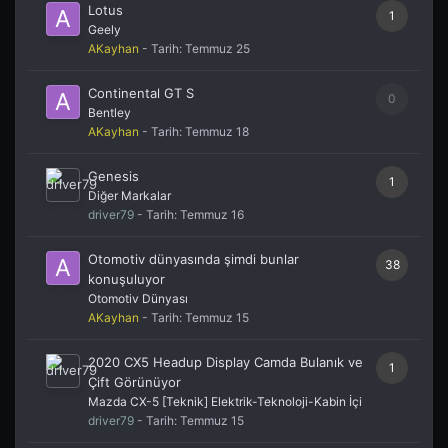
Lotus
1
Geely
AKayhan
- Tarih:
Temmuz 25
Continental GT S
0
Bentley
AKayhan
- Tarih:
Temmuz 18
Genesis
1
Diğer Markalar
driver79
- Tarih:
Temmuz 16
Otomotiv dünyasında şimdi bunlar
38
konuşuluyor
Otomotiv Dünyası
AKayhan
- Tarih:
Temmuz 15
2020 CX5 Headup Display Camda Bulanık ve
1
Çift Görünüyor
Mazda CX-5 [Teknik] Elektrik-Teknoloji-Kabin İçi
driver79
- Tarih:
Temmuz 15