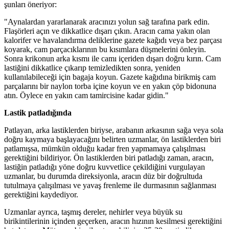
şunları öneriyor:
"Aynalardan yararlanarak aracınızı yolun sağ tarafına park edin.
Flaşörleri açın ve dikkatlice dışarı çıkın. Aracın cama yakın olan
kalorifer ve havalandırma deliklerine gazete kağıdı veya bez parçası
koyarak, cam parçacıklarının bu kısımlara düşmelerini önleyin.
Sonra krikonun arka kısmı ile camı içeriden dışarı doğru kırın. Cam
lastiğini dikkatlice çıkarıp temizledikten sonra, yeniden
kullanılabileceği için bagaja koyun. Gazete kağıdına birikmiş cam
parçalarını bir naylon torba içine koyun ve en yakın çöp bidonuna
atın. Öylece en yakın cam tamircisine kadar gidin."
Lastik patladığında
Patlayan, arka lastiklerden biriyse, arabanın arkasının sağa veya sola
doğru kaymaya başlayacağını belirten uzmanlar, ön lastiklerden biri
patlamışsa, mümkün olduğu kadar fren yapmamaya çalışılması
gerektiğini bildiriyor. Ön lastiklerden biri patladığı zaman, aracın,
lastiğin patladığı yöne doğru kuvvetlice çekildiğini vurgulayan
uzmanlar, bu durumda direksiyonla, aracın düz bir doğrultuda
tutulmaya çalışılması ve yavaş frenleme ile durmasının sağlanması
gerektiğini kaydediyor.
Uzmanlar ayrıca, taşmış dereler, nehirler veya büyük su
birikintilerinin içinden geçerken, aracın hızının kesilmesi gerektiğini