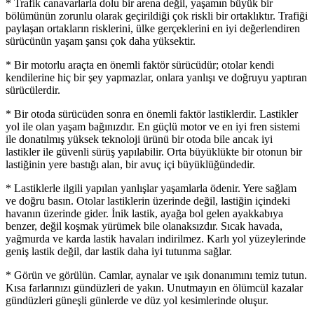
* Trafik canavarlarla dolu bir arena değil, yaşamın büyük bir
bölümünün zorunlu olarak geçirildiği çok riskli bir ortaklıktır. Trafiği
paylaşan ortakların risklerini, ülke gerçeklerini en iyi değerlendiren
sürücünün yaşam şansı çok daha yüksektir.
* Bir motorlu araçta en önemli faktör sürücüdür; otolar kendi
kendilerine hiç bir şey yapmazlar, onlara yanlışı ve doğruyu yaptıran
sürücülerdir.
* Bir otoda sürücüden sonra en önemli faktör lastiklerdir. Lastikler
yol ile olan yaşam bağınızdır. En güçlü motor ve en iyi fren sistemi
ile donatılmış yüksek teknoloji ürünü bir otoda bile ancak iyi
lastikler ile güvenli sürüş yapılabilir. Orta büyüklükte bir otonun bir
lastiğinin yere bastığı alan, bir avuç içi büyüklüğündedir.
* Lastiklerle ilgili yapılan yanlışlar yaşamlarla ödenir. Yere sağlam
ve doğru basın. Otolar lastiklerin üzerinde değil, lastiğin içindeki
havanın üzerinde gider. İnik lastik, ayağa bol gelen ayakkabıya
benzer, değil koşmak yürümek bile olanaksızdır. Sıcak havada,
yağmurda ve karda lastik havaları indirilmez. Karlı yol yüzeylerinde
geniş lastik değil, dar lastik daha iyi tutunma sağlar.
* Görün ve görülün. Camlar, aynalar ve ışık donanımını temiz tutun.
Kısa farlarınızı gündüzleri de yakın. Unutmayın en ölümcül kazalar
gündüzleri güneşli günlerde ve düz yol kesimlerinde oluşur.