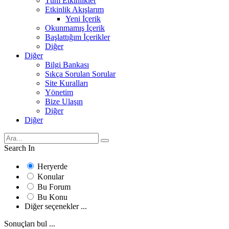
Tüm Etkinlikler
Etkinlik Akışlarım
Yeni İçerik
Okunmamış İçerik
Başlattığım İçerikler
Diğer
Diğer
Bilgi Bankası
Sıkça Sorulan Sorular
Site Kuralları
Yönetim
Bize Ulaşın
Diğer
Diğer
Search In
Heryerde
Konular
Bu Forum
Bu Konu
Diğer seçenekler ...
Sonuçları bul ...