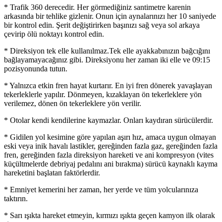
* Trafik 360 derecedir. Her görmediğiniz santimetre karenin
arkasında bir tehlike gizlenir. Onun için aynalarınızı her 10 saniyede
bir kontrol edin. Şerit değiştirirken başınızı sağ veya sol arkaya
çevirip ölü noktayı kontrol edin.
* Direksiyon tek elle kullanılmaz.Tek elle ayakkabınızın bağcığını
bağlayamayacağınız gibi. Direksiyonu her zaman iki elle ve 09:15
pozisyonunda tutun.
* Yalnızca etkin fren hayat kurtarır. En iyi fren dönerek yavaşlayan
tekerleklerle yapılır. Dönmeyen, kızaklayan ön tekerleklere yön
verilemez, dönen ön tekerleklere yön verilir.
* Otolar kendi kendilerine kaymazlar. Onları kaydıran sürücülerdir.
* Gidilen yol kesimine göre yapılan aşırı hız, amaca uygun olmayan
eski veya inik havalı lastikler, gereğinden fazla gaz, gereğinden fazla
fren, gereğinden fazla direksiyon hareketi ve ani kompresyon (vites
küçültmelerde debriyaj pedalını ani bırakma) sürücü kaynaklı kayma
hareketini başlatan faktörlerdir.
* Emniyet kemerini her zaman, her yerde ve tüm yolcularınıza
taktırın.
* Sarı ışıkta hareket etmeyin, kırmızı ışıkta geçen kamyon ilk olarak