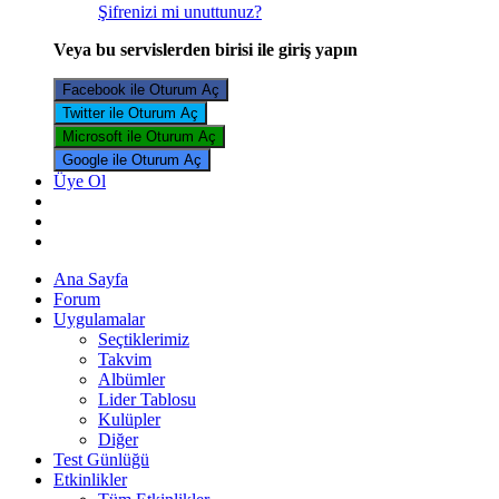
Şifrenizi mi unuttunuz?
Veya bu servislerden birisi ile giriş yapın
Facebook ile Oturum Aç
Twitter ile Oturum Aç
Microsoft ile Oturum Aç
Google ile Oturum Aç
Üye Ol
Ana Sayfa
Forum
Uygulamalar
Seçtiklerimiz
Takvim
Albümler
Lider Tablosu
Kulüpler
Diğer
Test Günlüğü
Etkinlikler