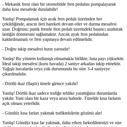
- Mekanik freni olan bir otomobilde fren pedalını pompalayarak
daha kısa mesafede durulabilir!
Yanlış! Pompalamak için ayak fren pedalı üzerinden her
çekildiğinde, aracın ileri hareketi devam eder ve durma mesafesi
uzar. Doğrusu; panik frende fren pedalı üzerindeki basıncı azaltarak
lastiğin dönmesini sağlamaktır. Ancak ayak fren pedalından
kaldırılmamalı ve fren yapmaya devam edilmelidir.
- Doğru takip mesafesi hızın yarısıdır!
Yanlış! Bu yöntem kullanışlı olmamakla birlikte, hata payı yüksektir.
İdeal takip mesafesi (kuru havada) 2 saniye arkadan takip etmektir.
Yağışlı havalarda veya yük durumunda bu süre 3-4 saniyeye
çıkarılmalıdır.
- Dörtlü ikaz (flaşör) tünele girince yakılır!
Yanlış! Dörtlü ikaz sadece trafiğe tehlike yarattığınız durumlarda
yakılır. Yani olası bir kaza veya arıza halinde. Tünelde kısa farların
açık olması yeterlidir.
- Gündüz kısa farları yakmak trafiktekilerin gözünü alır!
Yanlış! Gündüz kısa far yakmak, daha erken farkedilmenizi ve size