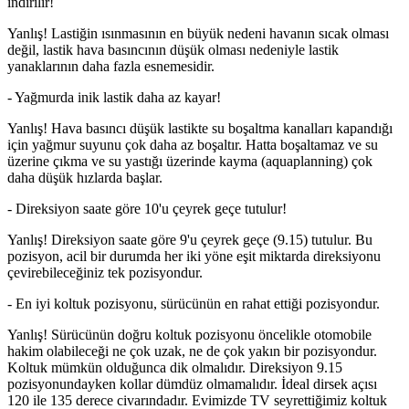
indirilir!
Yanlış! Lastiğin ısınmasının en büyük nedeni havanın sıcak olması
değil, lastik hava basıncının düşük olması nedeniyle lastik
yanaklarının daha fazla esnemesidir.
- Yağmurda inik lastik daha az kayar!
Yanlış! Hava basıncı düşük lastikte su boşaltma kanalları kapandığı
için yağmur suyunu çok daha az boşaltır. Hatta boşaltamaz ve su
üzerine çıkma ve su yastığı üzerinde kayma (aquaplanning) çok
daha düşük hızlarda başlar.
- Direksiyon saate göre 10'u çeyrek geçe tutulur!
Yanlış! Direksiyon saate göre 9'u çeyrek geçe (9.15) tutulur. Bu
pozisyon, acil bir durumda her iki yöne eşit miktarda direksiyonu
çevirebileceğiniz tek pozisyondur.
- En iyi koltuk pozisyonu, sürücünün en rahat ettiği pozisyondur.
Yanlış! Sürücünün doğru koltuk pozisyonu öncelikle otomobile
hakim olabileceği ne çok uzak, ne de çok yakın bir pozisyondur.
Koltuk mümkün olduğunca dik olmalıdır. Direksiyon 9.15
pozisyonundayken kollar dümdüz olmamalıdır. İdeal dirsek açısı
120 ile 135 derece civarındadır. Evimizde TV seyrettiğimiz koltuk