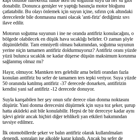
kapı önünde hareketsiz halde iken bu soğutma suyu da her su gibi
donabilir. Donunca genişler ve yaptığı basınçla motor bloğunu
çatlatabilir. Bu olayı önlemek için suyun içine, sıfırın çok altındaki
derecelerde bile donmasına mani olacak 'anti-firiz' dediğimiz sıvı
ilave edilir.
Motorun soğutma suyunun i ine ne oranda antifiriz konulacağını, o
bölgede olabilecek en düşük hava sıcaklığı belirler. O zaman şöyle
düşünülebilir. Tam emniyetli olması bakımından, soğutma suyunun
yerine niçin tamamen antifiriz doldurmuyoruz? Antifiriz oranı yüzde
yüzü bulunca sıcaklık ne kadar düşerse düşsün maksimum korunma
sağlanmış olmaz mı?
Hayır, olmuyor. Mantıken ters gelebilir ama belirli orandan fazla
konulan antifiriz bu sefer de tamamen ters tepki veriyor. Suya yüzde
50 oranında katılmış antifiriz -37 derecede donarken, antifirizin
kendisi yani saf antifiriz -12 derecede donuyor.
Suyla karışabilen her şey onun sıfır derece olan donma noktasını
düşürür. Yani donma derecesini düşürmek için suya toz şeker, şurup
hatta aküdeki asit bile konulabilir. Hepsi de bir dereceye kadar aynı
işlevi görür ancak hiçbiri diğer tehlikeli yan etkileri bakımından
tavsiye edilmez.
İlk otomobillerde şeker ve balın antifiriz olarak kullanılmaları
denendi, sonraları ise alkolde karar kılındı. Ancak bu sefer de