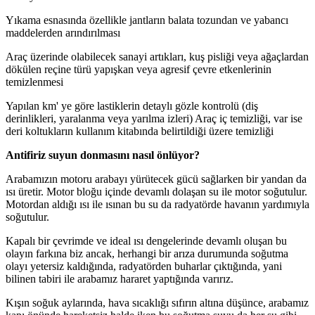
Yıkama esnasında özellikle jantların balata tozundan ve yabancı
maddelerden arındırılması
Araç üzerinde olabilecek sanayi artıkları, kuş pisliği veya ağaçlardan
dökülen reçine türü yapışkan veya agresif çevre etkenlerinin
temizlenmesi
Yapılan km' ye göre lastiklerin detaylı gözle kontrolü (diş
derinlikleri, yaralanma veya yarılma izleri) Araç iç temizliği, var ise
deri koltukların kullanım kitabında belirtildiği üzere temizliği
Antifiriz suyun donmasını nasıl önlüyor?
Arabamızın motoru arabayı yürütecek gücü sağlarken bir yandan da
ısı üretir. Motor bloğu içinde devamlı dolaşan su ile motor soğutulur.
Motordan aldığı ısı ile ısınan bu su da radyatörde havanın yardımıyla
soğutulur.
Kapalı bir çevrimde ve ideal ısı dengelerinde devamlı oluşan bu
olayın farkına biz ancak, herhangi bir arıza durumunda soğutma
olayı yetersiz kaldığında, radyatörden buharlar çıktığında, yani
bilinen tabiri ile arabamız hararet yaptığında varırız.
Kışın soğuk aylarında, hava sıcaklığı sıfırın altına düşünce, arabamız