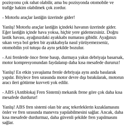
pozisyonu çok rahat olabilir, ama bu pozisyonda otomobile ve
trafiğe hakim olabilmek çok zordur.
- Motorlu araçlar lastiğin üzerinde gider!
Yanlış! Motorlu araçlar lastiğin içindeki havanın üzerinde gider.
Eğer lastiğin içinde hava yoksa, hiçbir yere gidemezsiniz. Doğru
lastik havası, ayağınızdaki ayakkabı numarası gibidir. Ayağınızı
sıkan veya bol gelen bir ayakkabıyla nasıl yürüyemezseniz,
otomobilin yol tutuşu da aynı şekilde bozulur.
- Ani frenlerde önce frene basıp, durmaya yakın debriyaja basarsak,
motor kompresyonundan faydalanıp daha kısa mesafede dururuz!
Yanlış! En etkin yavaşlama frenle debriyaja aynı anda basılarak
yapılır. Böylece fren sırasında motor devre dışı bırakılarak, motorun
aracı ileri götürme kuvveti yok edilir.
- ABS (Antiblokaj Fren Sistemi) mekanik frene göre çok daha kısa
mesafede durdurur!
Yanlış! ABS fren sistemi olan bir araç tekerleklerin kızaklamasını
önler ve fren sırasında manevra yapılabilmesini sağlar. Ancak, daha
kısa mesafede durdurmaz, daha güvenli şekilde fren yapılmasını
sağlar.