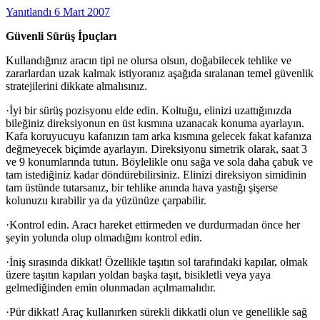
Yanıtlandı
6 Mart 2007
Güvenli Sürüş İpuçları
Kullandığınız aracın tipi ne olursa olsun, doğabilecek tehlike ve
zararlardan uzak kalmak istiyoranız aşağıda sıralanan temel güvenlik
stratejilerini dikkate almalısınız.
·İyi bir sürüş pozisyonu elde edin. Koltuğu, elinizi uzattığınızda
bileğiniz direksiyonun en üst kısmına uzanacak konuma ayarlayın.
Kafa koruyucuyu kafanızın tam arka kısmına gelecek fakat kafanıza
değmeyecek biçimde ayarlayın. Direksiyonu simetrik olarak, saat 3
ve 9 konumlarında tutun. Böylelikle onu sağa ve sola daha çabuk ve
tam istediğiniz kadar döndürebilirsiniz. Elinizi direksiyon simidinin
tam üstünde tutarsanız, bir tehlike anında hava yastığı şişerse
kolunuzu kırabilir ya da yüzünüze çarpabilir.
·Kontrol edin. Aracı hareket ettirmeden ve durdurmadan önce her
şeyin yolunda olup olmadığını kontrol edin.
·İniş sırasında dikkat! Özellikle taşıtın sol tarafındaki kapılar, olmak
üzere taşıtın kapıları yoldan başka taşıt, bisikletli veya yaya
gelmediğinden emin olunmadan açılmamalıdır.
·Pür dikkat! Araç kullanırken sürekli dikkatli olun ve genellikle sağ