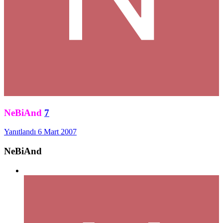
NeBiAnd
7
Yanıtlandı
6 Mart 2007
NeBiAnd