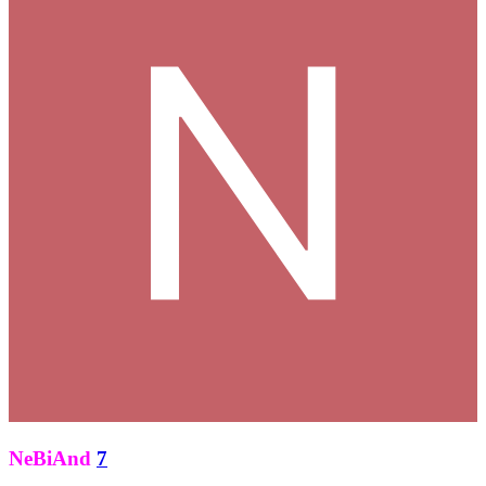
NeBiAnd
7