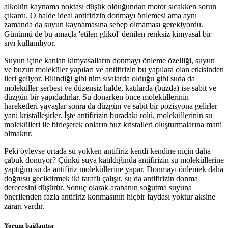
alkolün kaynama noktası düşük olduğundan motor sıcakken sorun
çıkardı. O halde ideal antifirizin donmayı önlemesi ama aynı
zamanda da suyun kaynamasına sebep olmaması gerekiyordu.
Günümü de bu amaçla 'etilen glikol' denilen renksiz kimyasal bir
sıvı kullanılıyor.
Suyun içine katılan kimyasalların donmayı önleme özelliği, suyun
ve buzun moleküler yapıları ve antifirizin bu yapılara olan etkisinden
ileri geliyor. Bilindiği gibi tüm sıvılarda olduğu gibi suda da
moleküller serbest ve düzensiz halde, katılarda (buzda) ise sabit ve
düzgün bir yapıdadırlar. Su donarken önce moleküllerinin
hareketleri yavaşlar sonra da düzgün ve sabit bir pozisyona gelirler
yani kristalleşirler. İşte antifirizin buradaki rolü, moleküllerinin su
molekülleri ile birleşerek onların buz kristalleri oluşturmalarına mani
olmaktır.
Peki öyleyse ortada su yokken antifiriz kendi kendine niçin daha
çabuk donuyor? Çünkü suya katıldığında antifirizin su moleküllerine
yaptığını su da antifiriz moleküllerine yapar. Donmayı önlemek daha
doğrusu geciktirmek iki taraflı çalışır, su da antifirizin donma
derecesini düşürür. Sonuç olarak arabanın soğutma suyuna
önerilenden fazla antifiriz konmasının hiçbir faydası yoktur aksine
zararı vardır.
Yorum bağlantısı