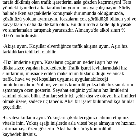
tarafa dikilmiş olan trafik işaretlerini asla gözden kaçırmayın! Ters
yöndeki işaretleri arka tarafından yorumlamaya çalışmayın. Sürüş
halinde iken araçtakilerle konuşmak durumunda olduğunuzda,
gözünüzü yoldan ayırmayın. Kazaların çok görüldüğü bilinen yol ve
kavşaklarda daha da dikkatli olun. Bu durumda alkolle ilgili yasak
ve sınırlamaları tartışmak yararsızdır. Almanya'da alkol sınırı %
0.05'e indirilmiştir.
·Akışa uyun. Koşullar elverdiğince trafik akışına uyun. Aşırı hız
farklılıkları tehlikeli olabilir.
·Hız limtlerine uyun. Kazaların çoğunun nedeni aşırı hız ve
dikkatsizce yapılan hareketlerdir. Trafik işaret levhalarındaki hız
sınırlarının, müsaade edilen maksimum hızlar olduğu ve ancak
trafik, hava ve yol koşulları uygunsa uygulanabileceği
unutulmamalıdır. Yol boş ve polis kontrolü yoksa bile hız sınırlarını
aşmamaya özen gösterin. Seyahat ettiğiniz yolların hız limitlerini
samimi olarak bilin. Bunlar; şehir içi, şehir dışı ve otoyol hız limitleri
olmak üzere, sadece üç tanedir. Aksi bir işaret bulunmadıkça bunlar
geçerlidir.
·6. vitesi kullanmayın. Yokuşları çıkabileceğinizi tahmin ettiğiniz
vitesle inin. Yokuş aşağı inişlerde asla vitesi boşa almayın ve hızınızı
artırmamaya özen gösterin. Aksi halde sürüş kontrolünü
kaybedebilirsiniz.