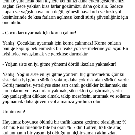
tehlike yaratacak olan kişilere kendinizi daha erken göstermenizi
sağlar. Gece yakılan kısa farlar gözümüzü daha çok alır. Sadece
kapalı ve yağışlı havalarda değil, güneşli havalarda ve hızlı yol
kesimlerinde de kısa farların açılması kendi sürüş güvenliğiniz için
önemlidir.
- Çocukları uyarmak için korna çalınır!
Yanlış! Çocukları uyarmak için korna çalınmaz! Korna onların
paniğe kapılıp beklenmedik bir reaksiyon vermelerine yol açar. En
iyisi iyice yavaşlamak ve gerekirse durmaktır.
- Yoğun siste en iyi gitme yöntemi dörtlü ikazları yakmaktır!
Yanlış! Yoğun siste en iyi gitme yöntemi hiç gitmemektir. Çünkü
siste daha iyi gören sürücü yoktur, daha çok risk alan sürücü vardır.
Görüş mesafesi yeterliyse siste sarı camlı gözlükler kullanmak, sis
lambalarını ve kısa farları yakmak, silecekleri çalıştırmak, yerin
kayganlaştığını dikkate almak, takip mesafesini artırmak ve sollama
yapmamak daha güvenli yol almanıza yardımcı olur.
Unutmayın!
Hayatınız boyunca ölümlü bir trafik kazası geçirme olasılığınız %
33' tür. Rus ruletinde bile bu oran %17'dir. Lütfen, trafikte araç
kullanmanın bir yaşam işi olduğunu hiçbir zaman aklınızdan