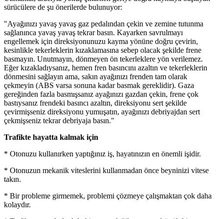
sürücülere de şu önerilerde bulunuyor:
"Ayağınızı yavaş yavaş gaz pedalından çekin ve zemine tutunma
sağlanınca yavaş yavaş tekrar basın. Kayarken savrulmayı
engellemek için direksiyonunuzu kayma yönüne doğru çevirin,
kesinlikle tekerleklerin kızaklamasına sebep olacak şekilde frene
basmayın. Unutmayın, dönmeyen ön tekerleklere yön verilemez.
Eğer kızakladıysanız, hemen fren basıncını azaltın ve tekerleklerin
dönmesini sağlayın ama, sakın ayağınızı frenden tam olarak
çekmeyin (ABS varsa sonuna kadar basmak gereklidir). Gaza
gereğinden fazla basmışsanız ayağınızı gazdan çekin, frene çok
bastıysanız frendeki basıncı azaltın, direksiyonu sert şekilde
çevirmişseniz direksiyonu yumuşatın, ayağınızı debriyajdan sert
çekmişseniz tekrar debriyaja basın."
Trafikte hayatta kalmak için
* Otonuzu kullanırken yaptığınız iş, hayatınızın en önemli işidir.
* Otonuzun mekanik viteslerini kullanmadan önce beyninizi vitese
takın.
* Bir probleme girmemek, problemi çözmeye çalışmaktan çok daha
kolaydır.