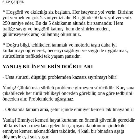
size çarpar.
* Hoşgörü ve akılcılığı siz başlatın. Her isteyene yol verin. Birisine
yol vermek en çok 5 saniyenizi alır. Bir günde 50 kez yol verseniz
250 saniye eder. Bu da 5 dakikanın altında bir zamandır. Hem
trafiğe saygı ve hoşgörü katmış, hem de sinirlenmeden,
gülümseyerek araç kullanmış olursunuz.
* Doğru bilgi, tehlikeleri tanımak ve motorlu taşıtı daha iyi
kullanmayı öğrenerek, beceriyi sağduyu ve saygı ile uygulamak,
sürücülerin trafikteki tek yaşam şansıdır.
YANLIŞ BİLİNENLERİN DOĞRULARI
- Usta sürücü, düştüğü problemden kazasız sıyrılmayı bilir!
Yanlış! Çünkü usta sürücü probleme girmeyen sürücüdür. Karşısına
çıkabilecek her türlü tehlikeyi önceden görebilir, ona göre tedbirini
önceden alır. Problemlerle uğraşmaz.
- Otobanda tamam ama, şehir içinde emniyet kemeri takılmayabilir!
Yanlış! Emniyet kemeri hayat kurtaran en önemli güvenlik gerecidir.
50 km/s hızda meydana gelen bir çarpışmada otonun içindekiler
emniyet kemeri takmadıkları takdirde, 4 katlı bir binadan aşağı
düşmeyle eşit şok yaşar.