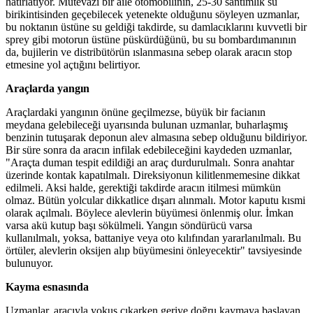
hatırlatıyor. Mütevazı bir aile otomobilinin, 25-30 santimlik su
birikintisinden geçebilecek yetenekte olduğunu söyleyen uzmanlar,
bu noktanın üstüne su geldiği takdirde, su damlacıklarını kuvvetli bir
sprey gibi motorun üstüne püskürdüğünü, bu su bombardımanının
da, bujilerin ve distribütörün ıslanmasına sebep olarak aracın stop
etmesine yol açtığını belirtiyor.
Araçlarda yangın
Araçlardaki yangının önüne geçilmezse, büyük bir facianın
meydana gelebileceği uyarısında bulunan uzmanlar, buharlaşmış
benzinin tutuşarak deponun alev almasına sebep olduğunu bildiriyor.
Bir süre sonra da aracın infilak edebileceğini kaydeden uzmanlar,
"Araçta duman tespit edildiği an araç durdurulmalı. Sonra anahtar
üzerinde kontak kapatılmalı. Direksiyonun kilitlenmemesine dikkat
edilmeli. Aksi halde, gerektiği takdirde aracın itilmesi mümkün
olmaz. Bütün yolcular dikkatlice dışarı alınmalı. Motor kaputu kısmi
olarak açılmalı. Böylece alevlerin büyümesi önlenmiş olur. İmkan
varsa akü kutup başı sökülmeli. Yangın söndürücü varsa
kullanılmalı, yoksa, battaniye veya oto kılıfından yararlanılmalı. Bu
örtüler, alevlerin oksijen alıp büyümesini önleyecektir" tavsiyesinde
bulunuyor.
Kayma esnasında
Uzmanlar, aracıyla yokuş çıkarken geriye doğru kaymaya başlayan