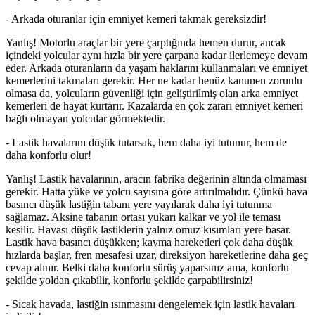
- Arkada oturanlar için emniyet kemeri takmak gereksizdir!
Yanlış! Motorlu araçlar bir yere çarptığında hemen durur, ancak
içindeki yolcular aynı hızla bir yere çarpana kadar ilerlemeye devam
eder. Arkada oturanların da yaşam haklarını kullanmaları ve emniyet
kemerlerini takmaları gerekir. Her ne kadar henüz kanunen zorunlu
olmasa da, yolcuların güvenliği için geliştirilmiş olan arka emniyet
kemerleri de hayat kurtarır. Kazalarda en çok zararı emniyet kemeri
bağlı olmayan yolcular görmektedir.
- Lastik havalarını düşük tutarsak, hem daha iyi tutunur, hem de
daha konforlu olur!
Yanlış! Lastik havalarının, aracın fabrika değerinin altında olmaması
gerekir. Hatta yüke ve yolcu sayısına göre artırılmalıdır. Çünkü hava
basıncı düşük lastiğin tabanı yere yayılarak daha iyi tutunma
sağlamaz. Aksine tabanın ortası yukarı kalkar ve yol ile teması
kesilir. Havası düşük lastiklerin yalnız omuz kısımları yere basar.
Lastik hava basıncı düşükken; kayma hareketleri çok daha düşük
hızlarda başlar, fren mesafesi uzar, direksiyon hareketlerine daha geç
cevap alınır. Belki daha konforlu sürüş yaparsınız ama, konforlu
şekilde yoldan çıkabilir, konforlu şekilde çarpabilirsiniz!
- Sıcak havada, lastiğin ısınmasını dengelemek için lastik havaları