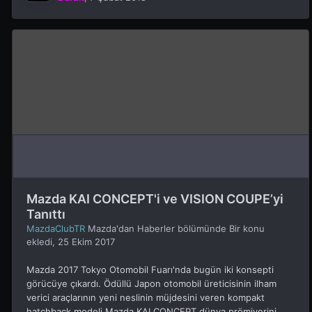
Mazda KAI CONCEPT'i ve VISION COUPE’yi
Tanıttı
MazdaClubTR
Mazda'dan Haberler
bölümünde Bir konu
ekledi,
25 Ekim 2017
Mazda 2017 Tokyo Otomobil Fuarı'nda bugün iki konsepti
görücüye çıkardı. Ödüllü Japon otomobil üreticisinin ilham
verici araçlarının yeni neslinin müjdesini veren kompakt
hatchback modeli Mazda KAI CONCEPT dünya prömiyerini