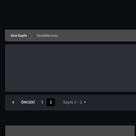
Ana Sayfa
Seçtiklerimiz
ÖNCEKI
1
2
Sayfa 2 - 2