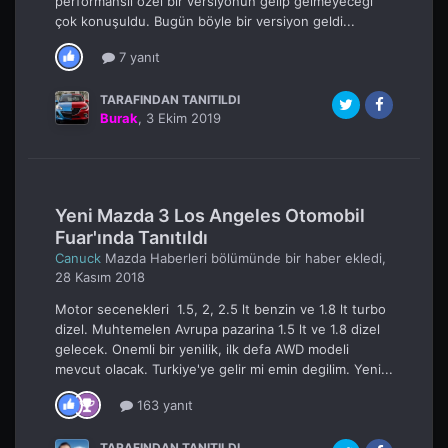
performanslı özel bir versiyonun gelip gelmeyeceği
çok konuşuldu. Bugün böyle bir versiyon geldi...
7 yanıt
TARAFINDAN TANITILDI
Burak
,
3 Ekim 2019
Yeni Mazda 3 Los Angeles Otomobil
Fuar'ında Tanıtıldı
Canuck
Mazda Haberleri
bölümünde bir haber ekledi,
28 Kasım 2018
Motor secenekleri 1.5, 2, 2.5 lt benzin ve 1.8 lt turbo
dizel. Muhtemelen Avrupa pazarina 1.5 lt ve 1.8 dizel
gelecek. Onemli bir yenilik, ilk defa AWD modeli
mevcut olacak. Turkiye'ye gelir mi emin degilim. Yeni...
163 yanıt
TARAFINDAN TANITILDI