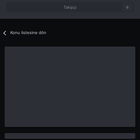
Takipçi
0
Konu listesine dön