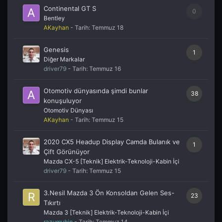
Continental GT S
0
Bentley
AKayhan
- Tarih:
Temmuz 18
Genesis
1
Diğer Markalar
driver79
- Tarih:
Temmuz 16
Otomotiv dünyasında şimdi bunlar
38
konuşuluyor
Otomotiv Dünyası
AKayhan
- Tarih:
Temmuz 15
2020 CX5 Headup Display Camda Bulanık ve
1
Çift Görünüyor
Mazda CX-5 [Teknik] Elektrik-Teknoloji-Kabin İçi
driver79
- Tarih:
Temmuz 15
3.Nesil Mazda 3 Ön Konsoldan Gelen Ses-
23
Tıkırtı
Mazda 3 [Teknik] Elektrik-Teknoloji-Kabin İçi
razumuhin
- Tarih:
Temmuz 14