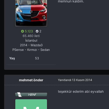
memnun kaldım.
5.123
2
65.460 ileti
İstanbul
2014 - Mazda3
PSense - Kırmızı - Sedan
Yaş
53
mehmet önder
Yanıtlandı
13 Kasım 2014
teşekkür ederim abi eyvallah