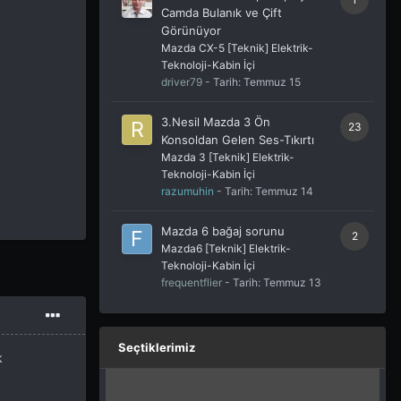
Camda Bulanık ve Çift
Görünüyor
Mazda CX-5 [Teknik] Elektrik-
Teknoloji-Kabin İçi
driver79
- Tarih:
Temmuz 15
3.Nesil Mazda 3 Ön
23
Konsoldan Gelen Ses-Tıkırtı
Mazda 3 [Teknik] Elektrik-
Teknoloji-Kabin İçi
razumuhin
- Tarih:
Temmuz 14
Mazda 6 bağaj sorunu
2
Mazda6 [Teknik] Elektrik-
Teknoloji-Kabin İçi
frequentflier
- Tarih:
Temmuz 13
Seçtiklerimiz
k