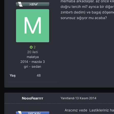
merhaba arkadaşlar. az önce kli
doğru tercih mi? ayrıca bir diğe
zımbırtı dedim) ve bagaj döşeme
sorunsuz sığıyor mu acaba?
2
20 ileti
malatya
2014 - mazda 3
gri - sedan
Yaş
48
NoooFearrrr
Yanıtlandı
13 Kasım 2014
Aracınız vede Lastikleriniz hayı