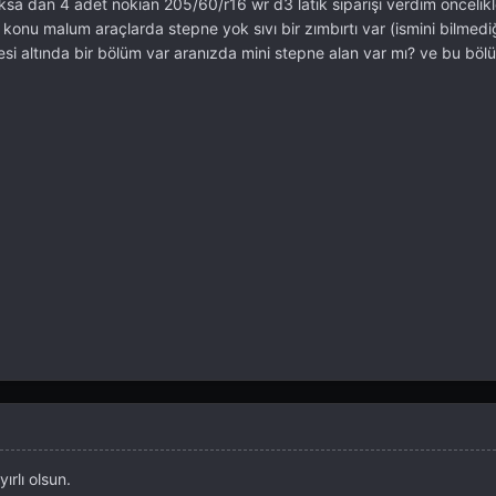
ksa dan 4 adet nokian 205/60/r16 wr d3 latik siparişi verdim öncelikl
r konu malum araçlarda stepne yok sıvı bir zımbırtı var (ismini bilmed
si altında bir bölüm var aranızda mini stepne alan var mı? ve bu bö
rlı olsun.