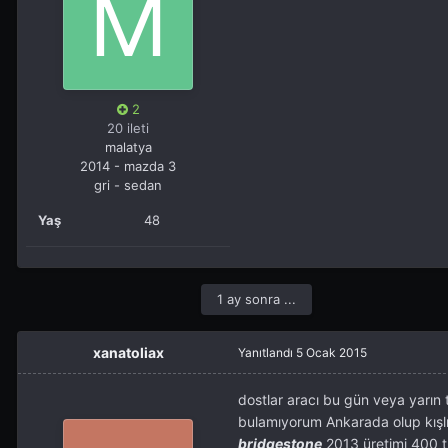
2
20 ileti
malatya
2014 - mazda 3
gri - sedan
Yaş
48
1 ay sonra ...
xanatoliax
Yanıtlandı
5 Ocak 2015
dostlar aracı bu gün veya yarın t
bulamıyorum Ankarada olup kışlık
bridgestone
2013 üretimi 400 tl