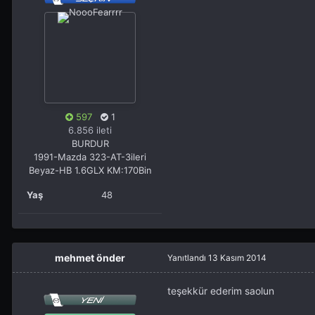
597
1
6.856 ileti
BURDUR
1991-Mazda 323-AT-3ileri
Beyaz-HB 1.6GLX KM:170Bin
Yaş
48
mehmet önder
Yanıtlandı
13 Kasım 2014
teşekkür ederim saolun