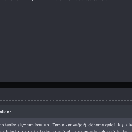
liax :
n teslim alıyorum inşallah . Tam a kar yağdığı döneme geldi . kışlık la
lık lastik alan arkadaşlar varmı ? aldılarsa nereden aldılar ? birde