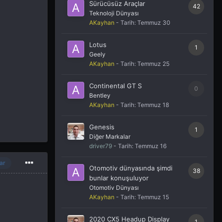
Sürücüsüz Araçlar
42
Teknoloji Dünyası
AKayhan
- Tarih:
Temmuz 30
Lotus
1
Geely
AKayhan
- Tarih:
Temmuz 25
Continental GT S
0
Bentley
AKayhan
- Tarih:
Temmuz 18
Genesis
1
Diğer Markalar
driver79
- Tarih:
Temmuz 16
ar
Otomotiv dünyasında şimdi
38
bunlar konuşuluyor
Otomotiv Dünyası
AKayhan
- Tarih:
Temmuz 15
2020 CX5 Headup Display
1