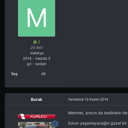
2
20 ileti
malatya
2014 - mazda 3
gri - sedan
Yaş
48
Burak
Yanıtlandı
13 Kasım 2014
Mehmet, aracın da lastiklerin d
Sorun yaşamayacağın güzel bir k