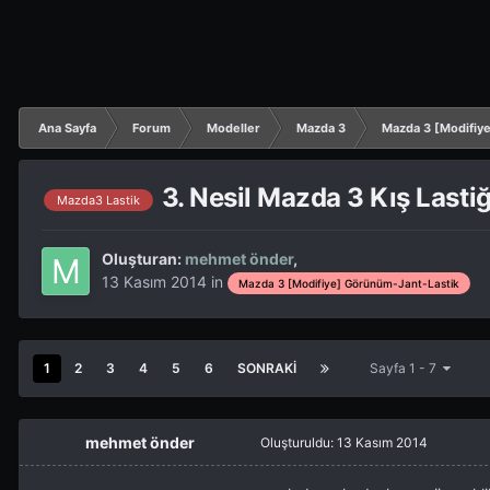
Ana Sayfa
Forum
Modeller
Mazda 3
Mazda 3 [Modifiy
3. Nesil Mazda 3 Kış Lastiğ
Mazda3 Lastik
Oluşturan:
mehmet önder
,
13 Kasım 2014
in
Mazda 3 [Modifiye] Görünüm-Jant-Lastik
1
2
3
4
5
6
SONRAKI
Sayfa 1 - 7
mehmet önder
Oluşturuldu:
13 Kasım 2014