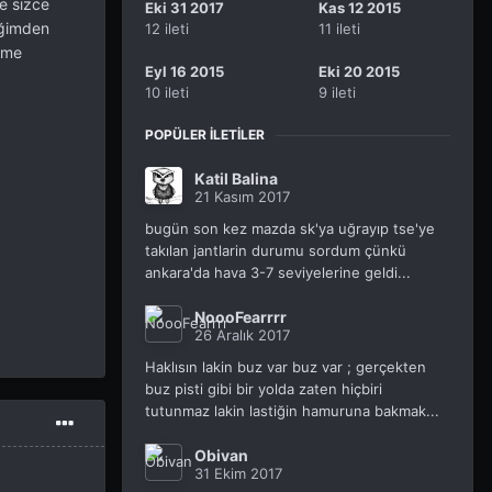
e sizce
Eki 31 2017
Kas 12 2015
iğimden
12 ileti
11 ileti
lüme
Eyl 16 2015
Eki 20 2015
10 ileti
9 ileti
POPÜLER İLETILER
Katil Balina
21 Kasım 2017
bugün son kez mazda sk'ya uğrayıp tse'ye
takılan jantlarin durumu sordum çünkü
ankara'da hava 3-7 seviyelerine geldi...
NoooFearrrr
26 Aralık 2017
Haklısın lakin buz var buz var ; gerçekten
buz pisti gibi bir yolda zaten hiçbiri
tutunmaz lakin lastiğin hamuruna bakmak...
Obivan
31 Ekim 2017