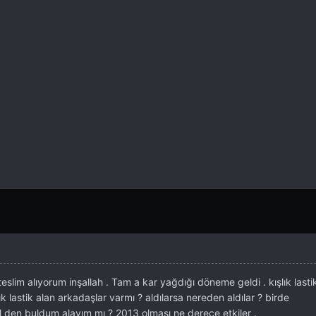
eslim alıyorum inşallah . Tam a kar yağdığı döneme geldi . kışlık lasti
 lastik alan arkadaşlar varmı ? aldılarsa nereden aldılar ? birde
 den buldum alayım mı ? 2013 olması ne derece etkiler .