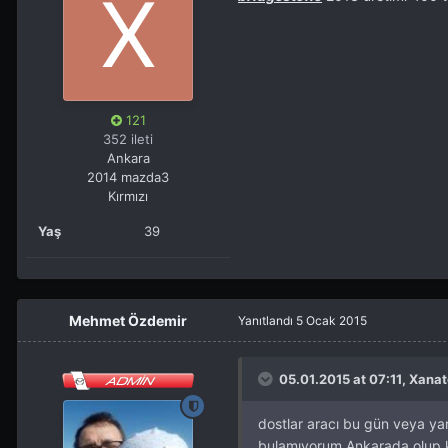
121
352 ileti
Ankara
2014 mazda3
Kırmızı
Yaş
39
Mehmet Özdemir
Yanıtlandı
5 Ocak 2015
05.01.2015 at 07:11, Xanato
dostlar aracı bu gün veya yarı
bulamıyorum Ankarada olup kış