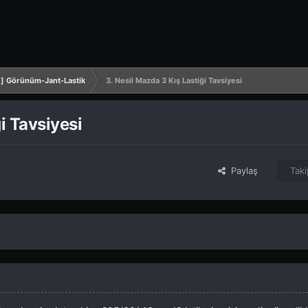
e] Görünüm-Jant-Lastik
3. Nesil Mazda 3 Kış Lastiği Tavsiyesi
i Tavsiyesi
Paylaş
Taki