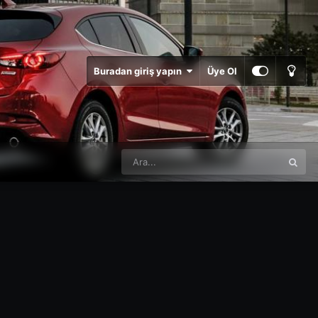
Buradan giriş yapın
Üye Ol