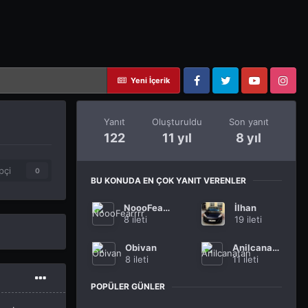
Yeni İçerik
Facebook
Twitter
YouTube
Instagram
Yanıt
Oluşturuldu
Son yanıt
122
11 yıl
8 yıl
pçi
0
BU KONUDA EN ÇOK YANIT VERENLER
NoooFearrrr
İlhan
8 ileti
19 ileti
Obivan
Anilcanatan
8 ileti
11 ileti
POPÜLER GÜNLER