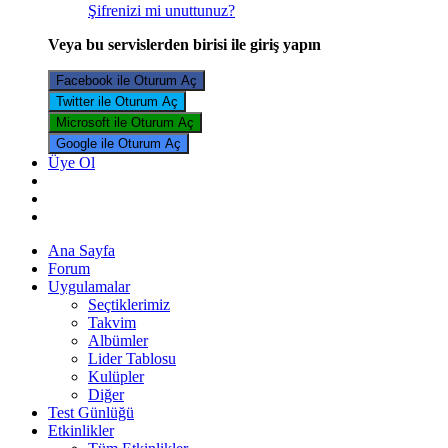
Şifrenizi mi unuttunuz?
Veya bu servislerden birisi ile giriş yapın
Facebook ile Oturum Aç
Twitter ile Oturum Aç
Microsoft ile Oturum Aç
Google ile Oturum Aç
Üye Ol
Ana Sayfa
Forum
Uygulamalar
Seçtiklerimiz
Takvim
Albümler
Lider Tablosu
Kulüpler
Diğer
Test Günlüğü
Etkinlikler