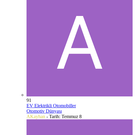
91
EV Elektrikli Otomobiller
Otomotiv Dünyası
AKayhan
- Tarih:
Temmuz 8