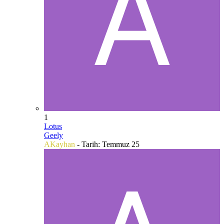
1
Lotus
Geely
AKayhan
- Tarih:
Temmuz 25