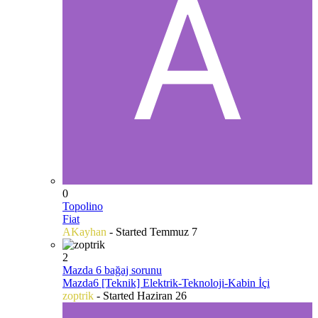
0
Topolino
Fiat
AKayhan
- Started
Temmuz 7
2
Mazda 6 bağaj sorunu
Mazda6 [Teknik] Elektrik-Teknoloji-Kabin İçi
zoptrik
- Started
Haziran 26