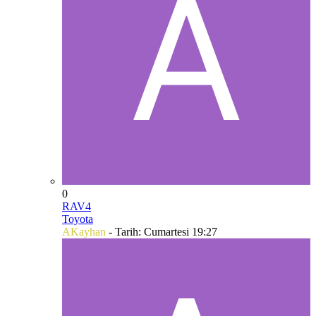
0
RAV4
Toyota
AKayhan
- Tarih:
Cumartesi 19:27