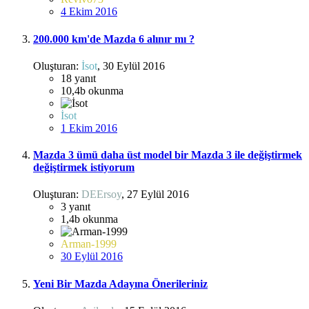
4 Ekim 2016
200.000 km'de Mazda 6 alınır mı ?
Oluşturan:
İsot
,
30 Eylül 2016
18
yanıt
10,4b
okunma
İsot
1 Ekim 2016
Mazda 3 ümü daha üst model bir Mazda 3 ile değiştirmek
değiştirmek istiyorum
Oluşturan:
DEErsoy
,
27 Eylül 2016
3
yanıt
1,4b
okunma
Arman-1999
30 Eylül 2016
Yeni Bir Mazda Adayına Önerileriniz