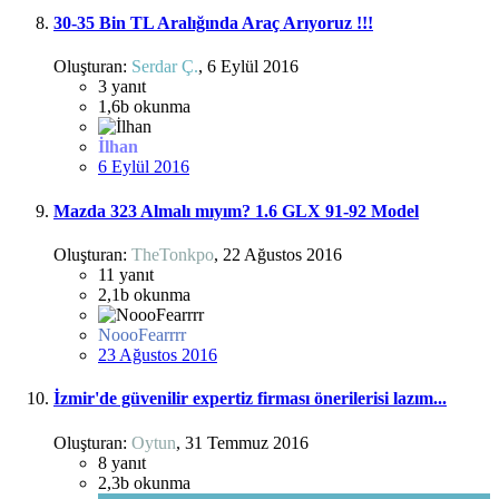
30-35 Bin TL Aralığında Araç Arıyoruz !!!
Oluşturan:
Serdar Ç.
,
6 Eylül 2016
3
yanıt
1,6b
okunma
İlhan
6 Eylül 2016
Mazda 323 Almalı mıyım? 1.6 GLX 91-92 Model
Oluşturan:
TheTonkpo
,
22 Ağustos 2016
11
yanıt
2,1b
okunma
NoooFearrrr
23 Ağustos 2016
İzmir'de güvenilir expertiz firması önerilerisi lazım...
Oluşturan:
Oytun
,
31 Temmuz 2016
8
yanıt
2,3b
okunma