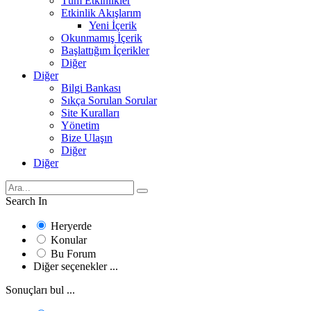
Tüm Etkinlikler
Etkinlik Akışlarım
Yeni İçerik
Okunmamış İçerik
Başlattığım İçerikler
Diğer
Diğer
Bilgi Bankası
Sıkça Sorulan Sorular
Site Kuralları
Yönetim
Bize Ulaşın
Diğer
Diğer
Search In
Heryerde
Konular
Bu Forum
Diğer seçenekler ...
Sonuçları bul ...