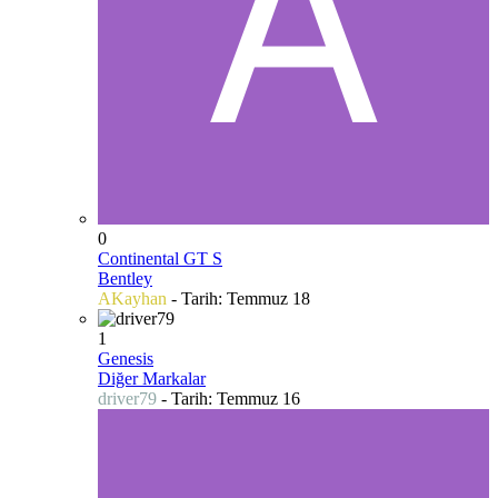
0
Continental GT S
Bentley
AKayhan
- Tarih:
Temmuz 18
1
Genesis
Diğer Markalar
driver79
- Tarih:
Temmuz 16