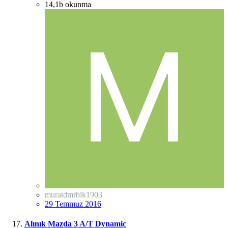
14,1b
okunma
muratdmrblk1903
29 Temmuz 2016
Alınık Mazda 3 A/T Dynamic