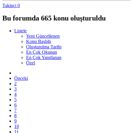
Takipçi
0
Bu forumda 665 konu oluşturuldu
Listele
Yeni Güncellenen
Konu Başlığı
Oluşturulma Tarihi
En Çok Okunan
En Çok Yanıtlanan
Özel
Önceki
2
3
4
5
6
7
8
9
10
11