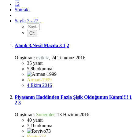
12
Sonraki
Sayfa 7 - 27
Alınık 3.Nesil Mazda 3
1
2
Oluşturan:
eyildiz
,
24 Temmuz 2016
35
yanıt
5,8b
okunma
Arman-1999
4 Ekim 2016
Piyasanın Haddinden Fazla Şişik Olduğunun Kanıtı!!!!
1
2
3
Oluşturan:
Sonernler
,
13 Haziran 2016
40
yanıt
7,1b
okunma
Revivo73