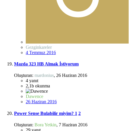
Gezginkareler
4 Temmuz 2016
Mazda 323 HB Almak İstiyorum
Oluşturan:
mardonius
,
26 Haziran 2016
4
yanıt
2,1b
okunma
Dawence
26 Haziran 2016
Power Sense Bulabilir miyim?
1
2
Oluşturan:
Bora Yetkin
,
7 Haziran 2016
29
yanıt