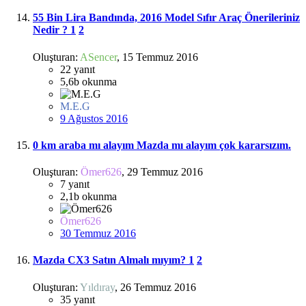
55 Bin Lira Bandında, 2016 Model Sıfır Araç Önerileriniz
Nedir ?
1
2
Oluşturan:
ASencer
,
15 Temmuz 2016
22
yanıt
5,6b
okunma
M.E.G
9 Ağustos 2016
0 km araba mı alayım Mazda mı alayım çok kararsızım.
Oluşturan:
Ömer626
,
29 Temmuz 2016
7
yanıt
2,1b
okunma
Ömer626
30 Temmuz 2016
Mazda CX3 Satın Almalı mıyım?
1
2
Oluşturan:
Yıldıray
,
26 Temmuz 2016
35
yanıt