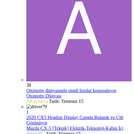
38
Otomotiv dünyasında şimdi bunlar konuşuluyor
Otomotiv Dünyası
AKayhan
- Tarih:
Temmuz 15
1
2020 CX5 Headup Display Camda Bulanık ve Çift
Görünüyor
Mazda CX-5 [Teknik] Elektrik-Teknoloji-Kabin İçi
driver79
- Tarih:
Temmuz 15